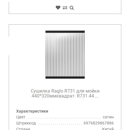
Сушилка Raglo R731 для мойки
440*320ммквадрат. R731.44....
Характеристики
Цвет
сатин
Штрихкод
6976829867886
Страна
Китай