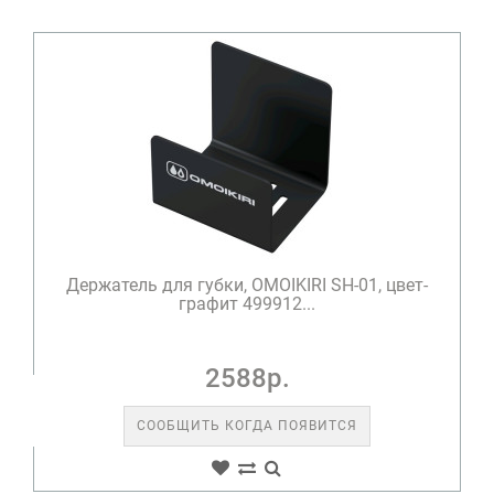
Держатель для губки, OMOIKIRI SH-01, цвет-
графит 499912...
2588р.
СООБЩИТЬ КОГДА ПОЯВИТСЯ