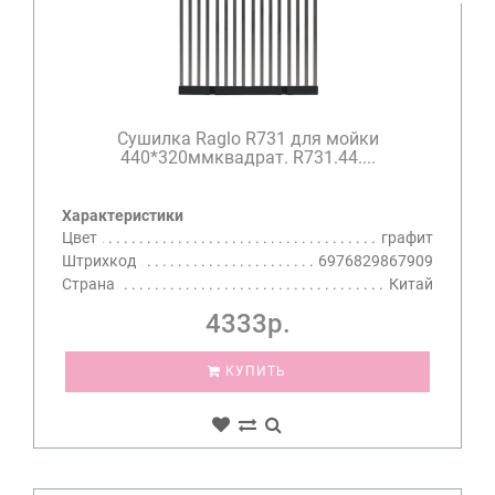
Сушилка Raglo R731 для мойки
440*320ммквадрат. R731.44....
Характеристики
Цвет
графит
Штрихкод
6976829867909
Страна
Китай
4333р.
КУПИТЬ