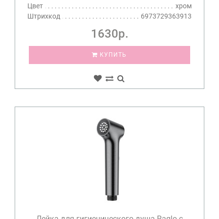
Цвет
хром
Штрихкод
6973729363913
1630р.
КУПИТЬ
Лейка для гигиенического душа Raglo с