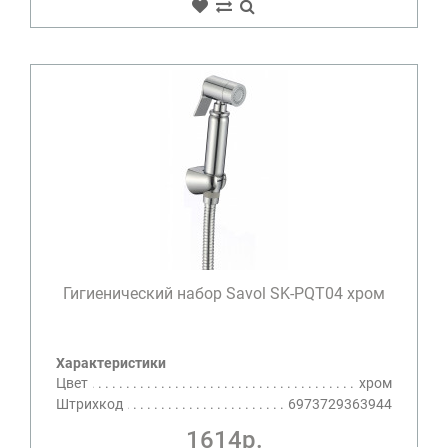
Гигиенический набор Savol SK-PQT04 хром
Характеристики
Цвет
хром
Штрихкод
6973729363944
1614р.