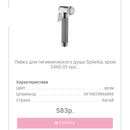
Лейка для гигиенического душа Splenka, хром
S460.03 хро...
Характеристики
Цвет
хром
Штрихкод
6976829866896
Страна
Китай
583р.
КУПИТЬ