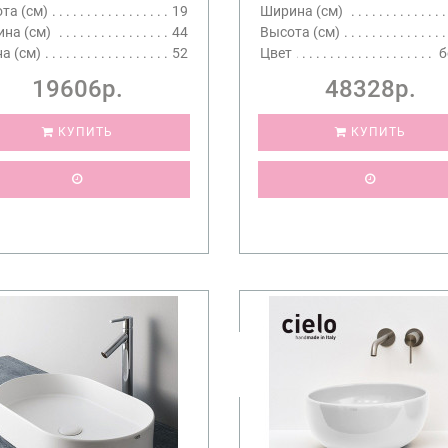
та (см)
19
Ширина (см)
на (см)
44
Высота (см)
а (см)
52
Цвет
б
19606р.
48328р.
КУПИТЬ
КУПИТЬ