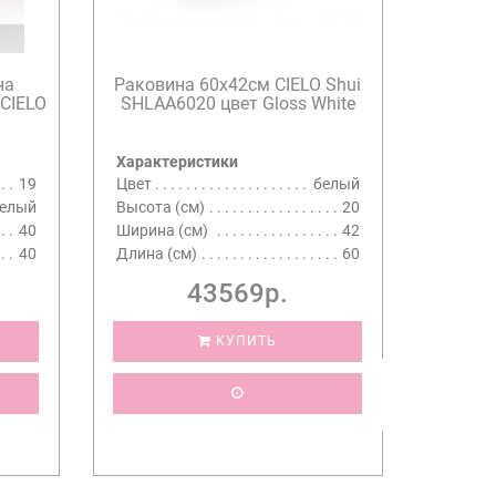
на
Раковина 60х42см CIELO Shui
 CIELO
SHLAA6020 цвет Gloss White
Характеристики
19
Цвет
белый
елый
Высота (см)
20
40
Ширина (см)
42
40
Длина (см)
60
43569р.
КУПИТЬ