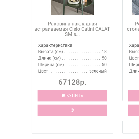
Раковина накладная
Р
встраиваемая Cielo Catini CALAT
стол
SM з...
Характеристики
Хара
Высота (см)
18
Высо
Длина (см)
50
Цвет
Ширина (см)
50
Шири
Цвет
зеленый
Длин
67128р.
КУПИТЬ