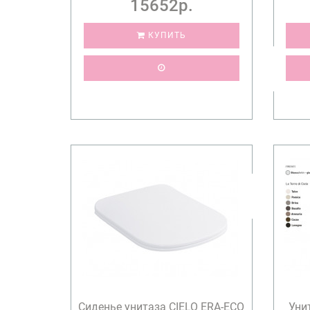
15652р.
КУПИТЬ
Сиденье унитаза CIELO ERA-ECO
Уни