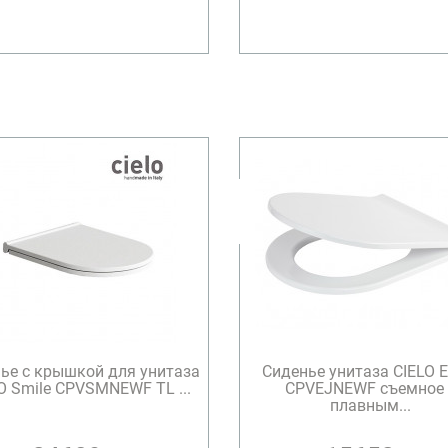
ье с крышкой для унитаза
Сиденье унитаза CIELO E
O Smile CPVSMNEWF TL ...
CPVEJNEWF съемное 
плавным...