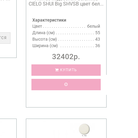
CIELO SHUI Big SHVSB цвет бел...
Характеристики
Цвет
белый
Длина (см)
55
ТСЯ
Высота (см)
43
Ширина (см)
36
32402р.
КУПИТЬ