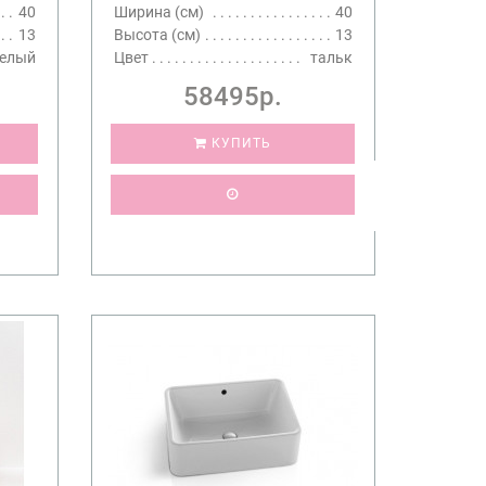
40
Ширина (см)
40
13
Высота (см)
13
елый
Цвет
тальк
58495р.
КУПИТЬ