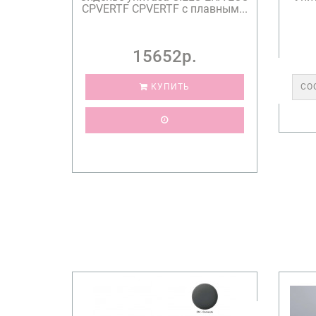
CPVERTF CPVERTF с плавным...
15652р.
КУПИТЬ
СО