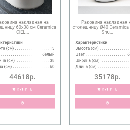
аковина накладная на
Раковина накладная 
ешницу 60х38 см Ceramica
столешницу Ø40 Ceramica
CIEL...
Shu...
ктеристики
Характеристики
та (см)
13
Высота (см)
белый
Цвет
б
на (см)
38
Ширина (см)
а (см)
60
Длина (см)
44618р.
35178р.
КУПИТЬ
КУПИТЬ