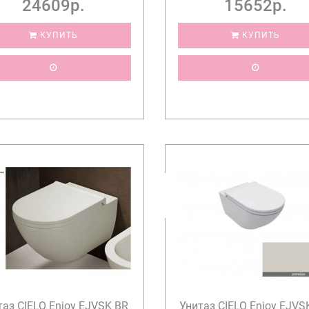
24609р.
15652р.
КУПИТЬ
КУПИТЬ
таз CIELO Enjoy EJVSK BR
Унитаз CIELO Enjoy EJV