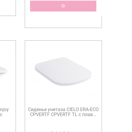
njoy
Сиденье унитаза CIELO ERA-ECO
с
CPVERTF CPVERTF TL с плав...