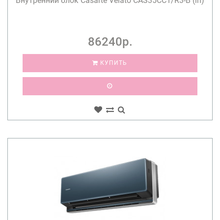
Внутренний блок Casarte Velato CAS35CC1/R3-B (in)
86240р.
КУПИТЬ