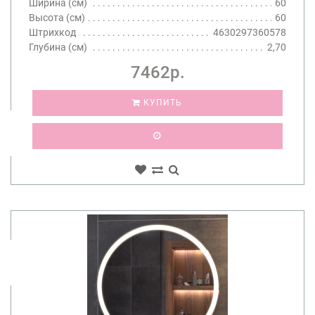
Ширина (см)
60
Высота (см)
60
Штрихкод
4630297360578
Глубина (см)
2,70
7462р.
КУПИТЬ