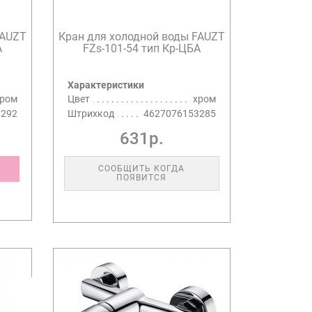
FAUZT
Кран для холодной воды FAUZT
А
FZs-101-54 тип Кр-ЦБА
Характеристики
хром
Цвет
хром
3292
Штрихкод
4627076153285
631р.
СООБЩИТЬ КОГДА
ПОЯВИТСЯ