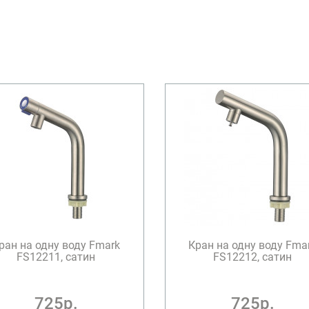
ран на одну воду Fmark
Кран на одну воду Fma
FS12211, сатин
FS12212, сатин
725р.
725р.