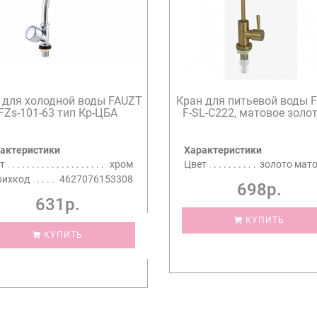
 для холодной воды FAUZT
Кран для питьевой воды 
FZs-101-63 тип Кр-ЦБА
F-SL-C222, матовое золото
актеристики
Характеристики
т
хром
Цвет
золото мат
рихкод
4627076153308
698р.
631р.
КУПИТЬ
КУПИТЬ