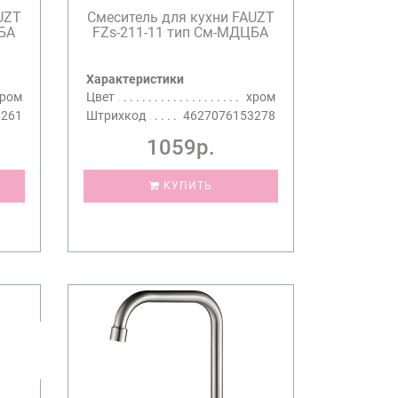
UZT
Смеситель для кухни FAUZT
ЦБА
FZs-211-11 тип См-МДЦБА
Характеристики
хром
Цвет
хром
3261
Штрихкод
4627076153278
1059р.
КУПИТЬ