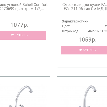
иль угловой Schell Comfort
Смеситель для кухни FA
9070699 цвет-хром 1\2,...
FZs-211-06 тип См-МД
Характеристики
1077р.
Цвет
Штрихкод
462707615
КУПИТЬ
1059р.
КУПИТЬ