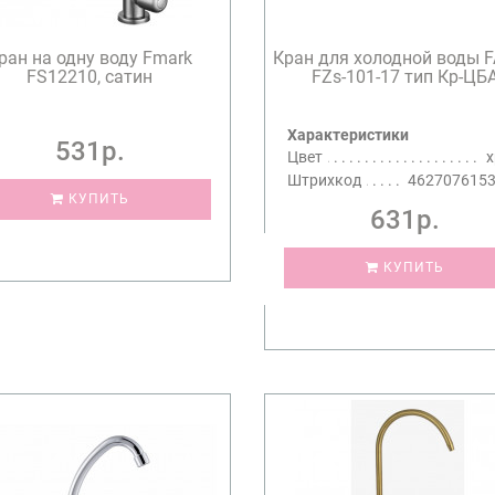
ран на одну воду Fmark
Кран для холодной воды 
FS12210, сатин
FZs-101-17 тип Кр-ЦБ
Характеристики
531р.
Цвет
Штрихкод
462707615
КУПИТЬ
631р.
КУПИТЬ