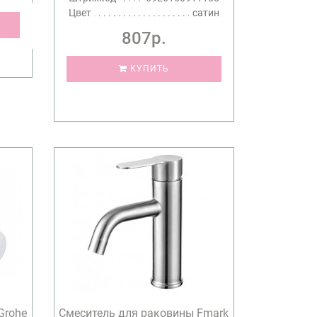
Цвет
сатин
807р.
КУПИТЬ
Grohe
Смеситель для раковины Fmark