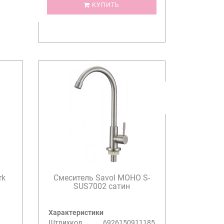
КУПИТЬ
rk
Смеситель Savol МОНО S-
SUS7002 сатин
Характеристики
Штрихкод
6926150911185