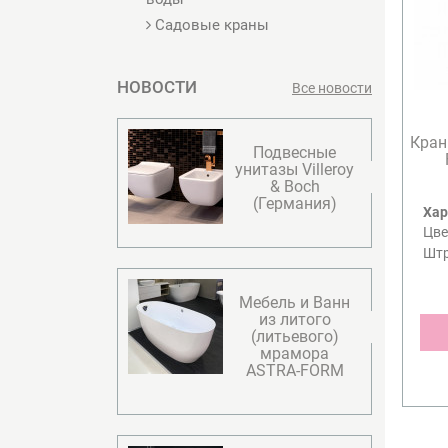
Садовые краны
НОВОСТИ
Все новости
Кран
Подвесные
унитазы Villeroy
& Boсh
(Германия)
Хар
Цве
Шт
Мебель и Ванн
из литого
(литьевого)
мрамора
ASTRA-FORM