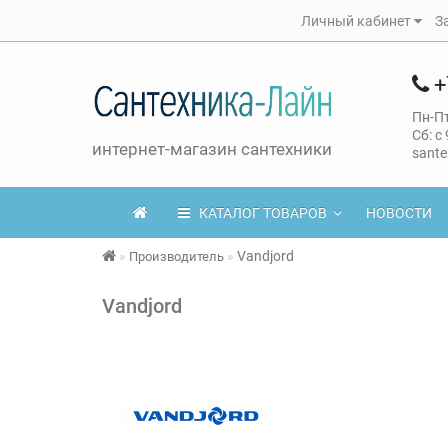
Личный кабинет
З
+
Пн-Пт
Сб: с
интернет-магазин сантехники
sante
КАТАЛОГ ТОВАРОВ
НОВОСТИ
Vandjord
Производитель
Vandjord