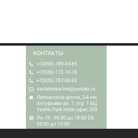
КОНТАКТЫ
+7(495)-789-43-85
+7(926)-172-10-78
+7(926)-787-08-83
santehnika-line@yandex.ru
Липкинское шоссе, 2-й км,
Алтуфьево вл. 7, стр. 1 БЦ
Veshki Park Hotel офис 205
Пн.-Пт. 09:00 до 18:00 Сб.
09:00 до 15:00