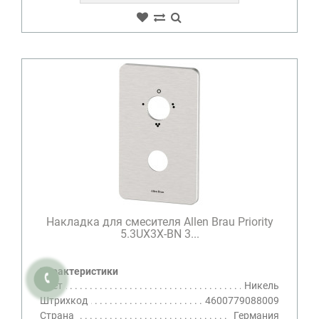
Накладка для смесителя Allen Brau Priority
5.3UХ3Х-BN 3...
Характеристики
Цвет
Никель
Штрихкод
4600779088009
Страна
Германия