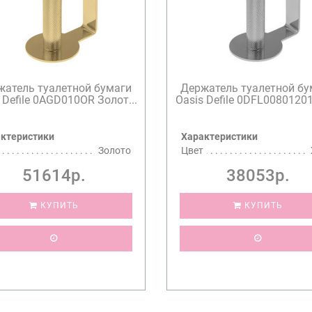
жатель туалетной бумаги
Держатель туалетной бу
 Defile 0AGD010OR Золот...
Oasis Defile 0DFL00801201
ктеристики
Характеристики
Золото
Цвет
51614р.
38053р.
КУПИТЬ
КУПИТЬ