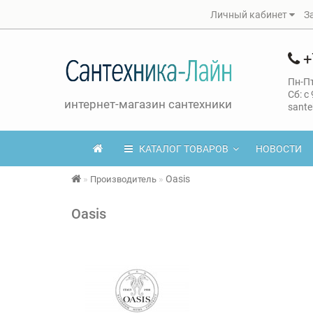
Личный кабинет
З
+
Пн-Пт
Сб: с
интернет-магазин сантехники
sante
КАТАЛОГ ТОВАРОВ
НОВОСТИ
Oasis
Производитель
Oasis