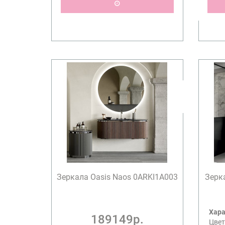
Зеркала Oasis Naos 0ARKI1A003
Зерка
Хара
189149р.
Цвет