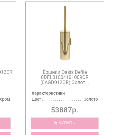
D012CR
Ёршики Oasis Defile
0DFL01004101009OR
(0AGD012OR) Золот...
Характеристики
Хром
Цвет
Золото
53887р.
КУПИТЬ