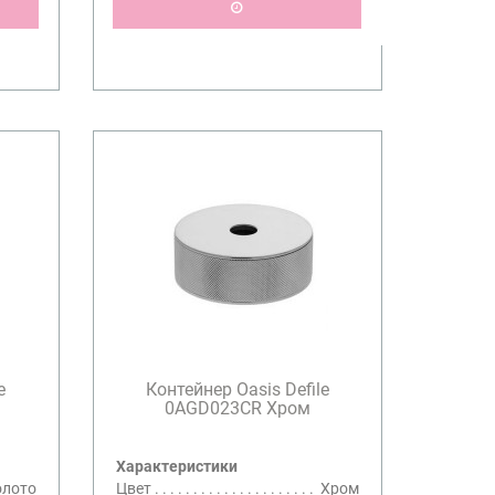
e
Контейнер Oasis Defile
0AGD023CR Хром
Характеристики
олото
Цвет
Хром