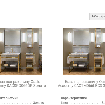
Сортир
аза под раковину Oasis
База под раковину Oas
emy 0ACSPG066OR Золото
Academy 0ACTM066LBC3 З
ктеристики
Характеристики
Золото
Цвет
З