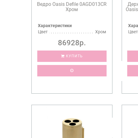
Ведро Oasis Defile 0AGD013CR
Дер
Хром
Oasis
Характеристики
Хара
Цвет
Хром
Цвет
86928р.
КУПИТЬ