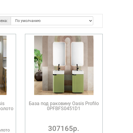
овка:
is
База под раковину Oasis Profilo
олото
0PFBFS0451D1
307165р.
олото