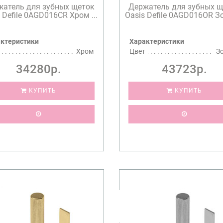
жатель для зубных щеток
Держатель для зубных щ
 Defile 0AGD016CR Хром ...
Oasis Defile 0AGD016OR Зо
ктеристики
Характеристики
Хром
Цвет
З
34280р.
43723р.
КУПИТЬ
КУПИТЬ