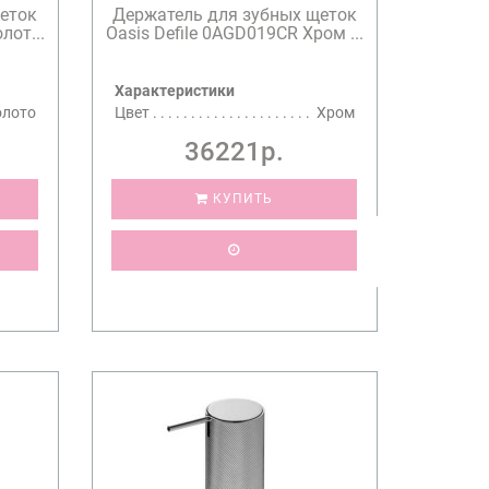
еток
Держатель для зубных щеток
лот...
Oasis Defile 0AGD019CR Хром ...
Характеристики
олото
Цвет
Хром
36221р.
КУПИТЬ