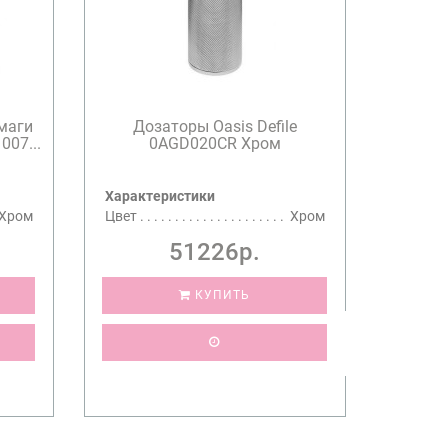
маги
Дозаторы Oasis Defile
007...
0AGD020CR Хром
Характеристики
Хром
Цвет
Хром
51226р.
КУПИТЬ