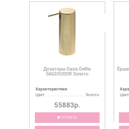
Дозаторы Oasis Defile
Ёршик
0AGD020OR Золото
Характеристики
Хара
Цвет
Золото
Цвет
55883р.
КУПИТЬ