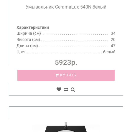
Умывальник CeramaLux 540N белый
Характеристики
Ширина (см)
34
Высота (см)
20
Длина (см)
47
Цвет
белый
5923р.
КУПИТЬ