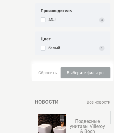
Производитель
ADJ
3
Цвет
белый
1
Сбросить
Выберите фильтры
НОВОСТИ
Все новости
Подвесные
унитазы Villeroy
& Boсh