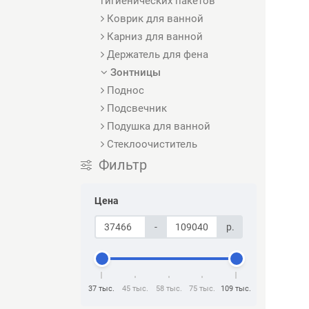
гигиенических пакетов
Коврик для ванной
Карниз для ванной
Держатель для фена
Зонтницы
Поднос
Подсвечник
Подушка для ванной
Стеклоочиститель
Фильтр
Цена
-
р.
37 тыс.
45 тыс.
58 тыс.
75 тыс.
109 тыс.