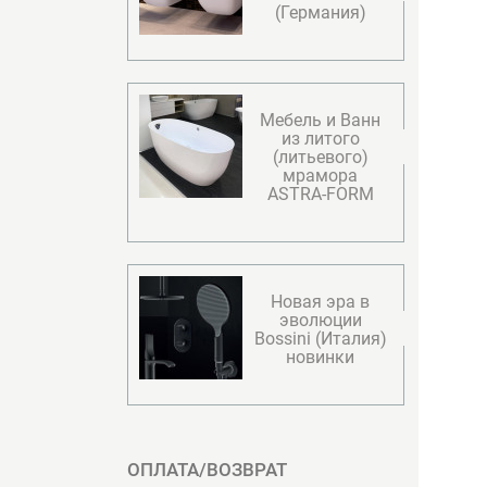
(Германия)
Мебель и Ванн
из литого
(литьевого)
мрамора
ASTRA-FORM
Новая эра в
эволюции
Bossini (Италия)
новинки
ОПЛАТА/ВОЗВРАТ