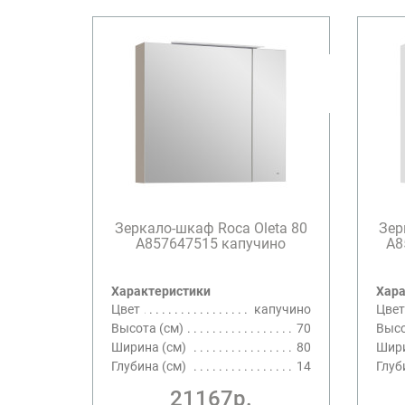
Зеркало-шкаф Roca Oleta 80
Зер
A857647515 капучино
A8
Характеристики
Хара
Цвет
капучино
Цвет
Высота (см)
70
Высо
Ширина (см)
80
Шири
Глубина (см)
14
Глуб
21167р.