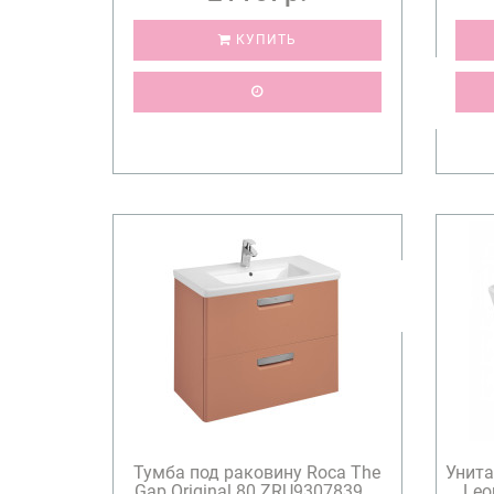
КУПИТЬ
Тумба под раковину Roca The
Унита
Gap Original 80 ZRU9307839 ...
Leo