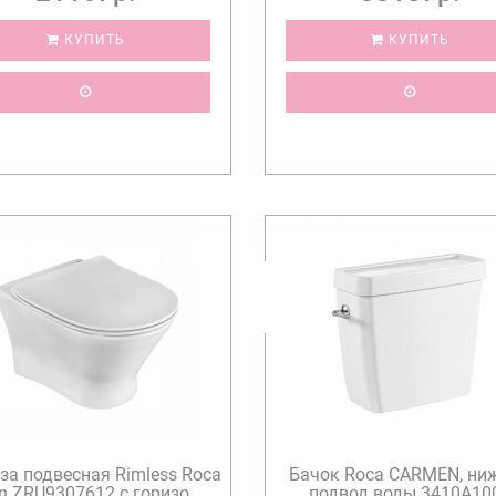
КУПИТЬ
КУПИТЬ
за подвесная Rimless Roca
Бачок Roca CARMEN, ни
n ZRU9307612 с горизо...
подвод воды 3410A10