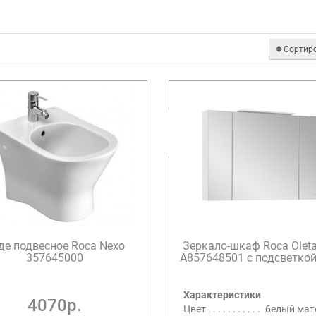
Сортир
де подвесное Roca Nexo
Зеркало-шкаф Roca Olet
357645000
A857648501 с подсветкой, 
Характеристики
4070р.
Цвет
белый ма