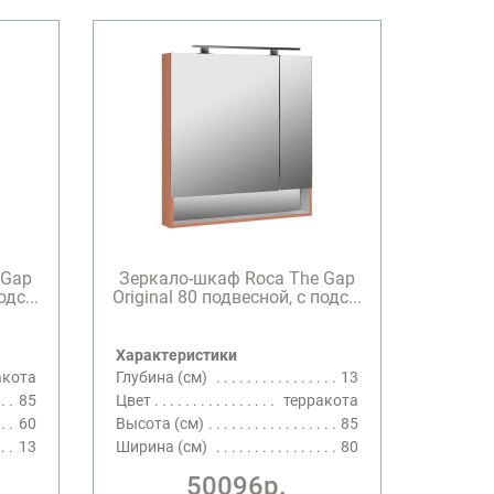
 Gap
Зеркало-шкаф Roca The Gap
дс...
Original 80 подвесной, с подс...
Характеристики
акота
Глубина (см)
13
85
Цвет
терракота
60
Высота (см)
85
13
Ширина (см)
80
50096р.