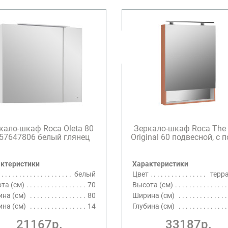
кало-шкаф Roca Oleta 80
Зеркало-шкаф Roca The
57647806 белый глянец
Original 60 подвесной, с по
ктеристики
Характеристики
белый
Цвет
терр
та (см)
70
Высота (см)
на (см)
80
Ширина (см)
ина (см)
14
Глубина (см)
21167р.
33187р.