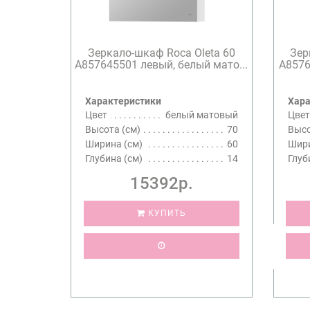
Зеркало-шкаф Roca Oleta 60
Зер
A857645501 левый, белый мато...
A8576
Характеристики
Хара
Цвет
белый матовый
Цвет
Высота (см)
70
Высо
Ширина (см)
60
Шири
Глубина (см)
14
Глуб
15392р.
КУПИТЬ