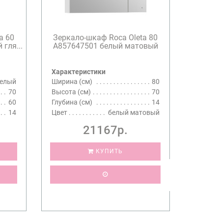
a 60
Зеркало-шкаф Roca Oleta 80
гля...
A857647501 белый матовый
Характеристики
елый
Ширина (см)
80
70
Высота (см)
70
60
Глубина (см)
14
14
Цвет
белый матовый
21167р.
КУПИТЬ