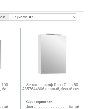
овка:
a 100
Зеркало-шкаф Roca Oleta 50
бе...
A857644806 правый, белый гля...
Характеристики
товый
Цвет
белый