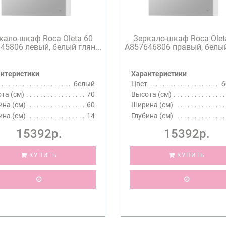
кало-шкаф Roca Oleta 60
Зеркало-шкаф Roca Olet
45806 левый, белый глян...
A857646806 правый, белый 
ктеристики
Характеристики
белый
Цвет
б
та (см)
70
Высота (см)
на (см)
60
Ширина (см)
ина (см)
14
Глубина (см)
15392р.
15392р.
КУПИТЬ
КУПИТЬ