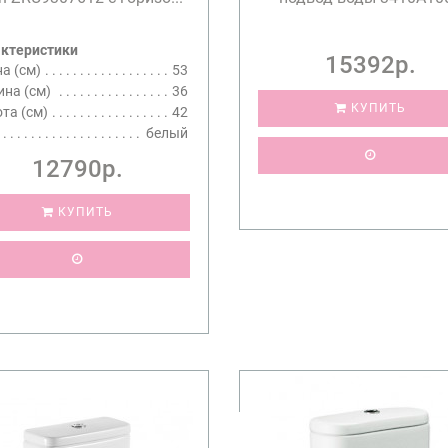
ктеристики
15392р.
а (см)
53
на (см)
36
КУПИТЬ
та (см)
42
белый
12790р.
КУПИТЬ