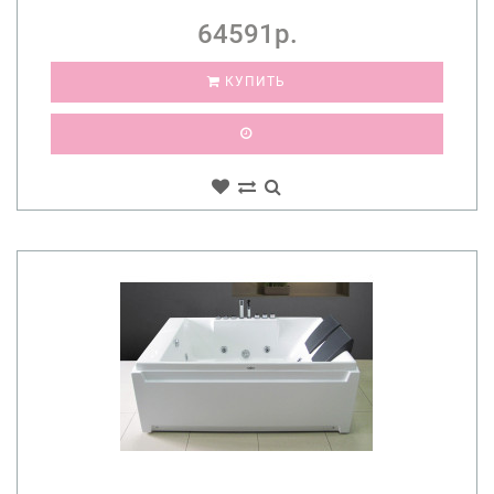
64591р.
КУПИТЬ