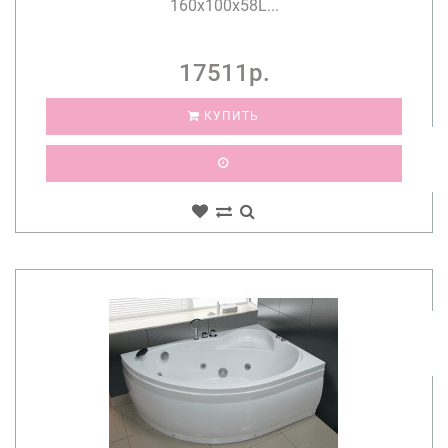
160x100x58L...
17511р.
КУПИТЬ