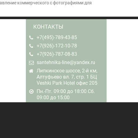
тавление коммерческого с фотографиями для
КОНТАКТЫ
+7(495)-789-43-85
+7(926)-172-10-78
+7(926)-787-08-83
santehnika-line@yandex.ru
Липкинское шоссе, 2-й км,
Алтуфьево вл. 7, стр. 1 БЦ
Veshki Park Hotel офис 205
Пн.-Пт. 09:00 до 18:00 Сб.
09:00 до 15:00