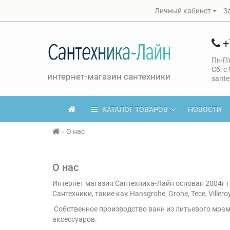
Личный кабинет
З
+
Пн-Пт
Сб: с
интернет-магазин сантехники
sante
КАТАЛОГ ТОВАРОВ
НОВОСТИ
О нас
О нас
Интернет магазин Сантехника-Лайн основан 2004г 
Сантехники, такие как Hansgrohe, Grohe, Tece, Villero
Собственное производство ванн из литьевого мрам
аксессуаров.