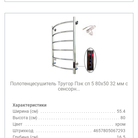
Полотенцесушитель Тругор Пэк сп 5 80х50 32 мм с
сенсорн...
Характеристики
Ширина (см)
55.4
Высота (см)
80
Цвет
хром
Штрихкод
4657805067293
Глубина (см)
16.5