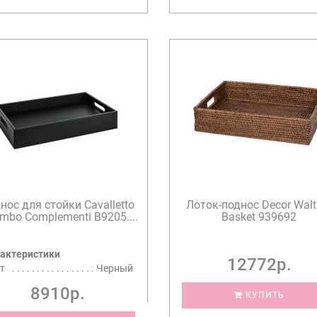
нос для стойки Cavalletto
Лоток-поднос Decor Walt
mbo Complementi B9205....
Basket 939692
актеристики
12772р.
т
Черный
8910р.
КУПИТЬ