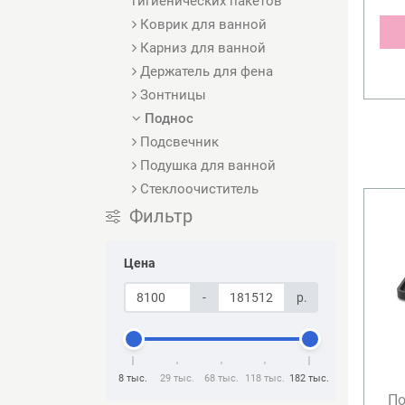
гигиенических пакетов
Коврик для ванной
Карниз для ванной
Держатель для фена
Зонтницы
Поднос
Подсвечник
Подушка для ванной
Стеклоочиститель
Фильтр
Цена
-
р.
8 тыс.
29 тыс.
68 тыс.
118 тыс.
182 тыс.
По