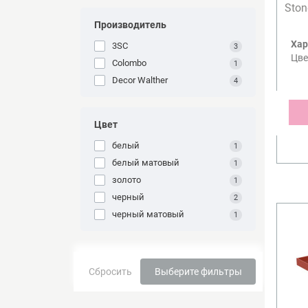
Sto
Производитель
Хар
3SC
3
Цве
Colombo
1
Decor Walther
4
Цвет
белый
1
белый матовый
1
золото
1
черный
2
черный матовый
1
Сбросить
Выберите фильтры