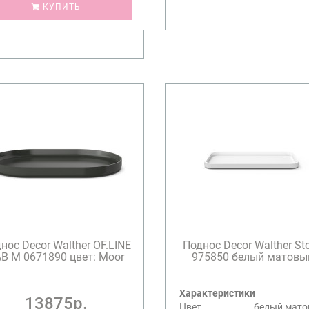
КУПИТЬ
нос Decor Walther OF.LINE
Поднос Decor Walther St
B M 0671890 цвет: Moor
975850 белый матовы
Характеристики
13875р.
Цвет
белый мат