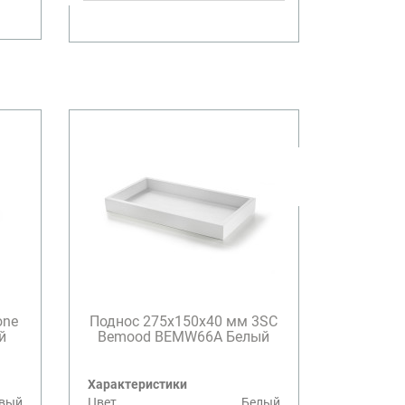
one
Поднос 275х150х40 мм 3SC
й
Bemood BEMW66A Белый
Характеристики
овый
Цвет
Белый