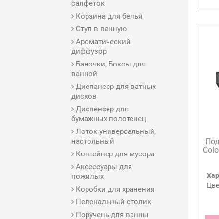
салфеток
Корзина для белья
Стул в ванную
Ароматический
диффузор
Баночки, Боксы для
ванной
Диспансер для ватных
дисков
Диспенсер для
бумажных полотенец
Лоток универсальный,
настольный
Под
Colo
Контейнер для мусора
Аксессуары для
Хар
пожилых
Цве
Коробки для хранения
Пеленальный столик
Поручень для ванны