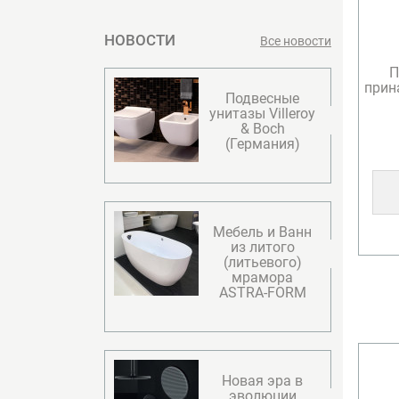
НОВОСТИ
Все новости
П
прин
Подвесные
унитазы Villeroy
& Boсh
(Германия)
Мебель и Ванн
из литого
(литьевого)
мрамора
ASTRA-FORM
Новая эра в
эволюции