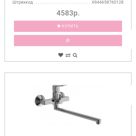
Штрихкод
6944658760128
4583р.
КУПИТЬ