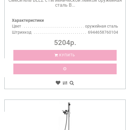
Смеситель BELZ с гигиенической лейкой оружейная
сталь B...
Характеристики
Цвет
оружейная сталь
Штрихкод
6944658760104
5204р.
КУПИТЬ