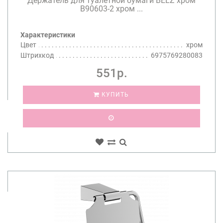
Держатель для туалетной бумаги BELZ хром
B90603-2 хром ...
Характеристики
Цвет
хром
Штрихкод
6975769280083
551р.
КУПИТЬ