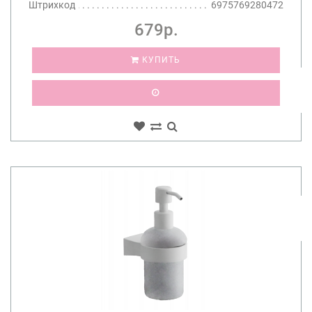
Штрихкод
6975769280472
679р.
КУПИТЬ