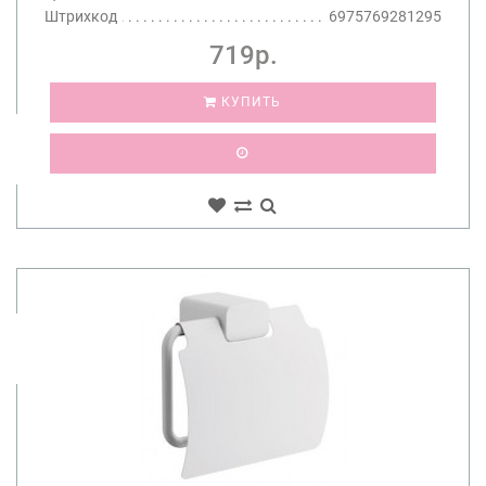
Штрихкод
6975769281295
719р.
КУПИТЬ