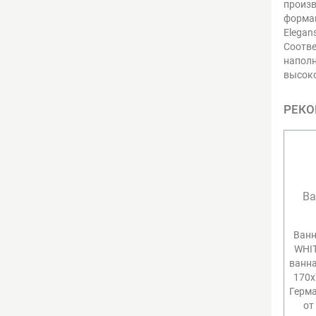
произв
формам
Elegan
Соотве
наполн
высоко
РЕКО
Ва
Ванн
WHIT
ванна
170х
Герма
от