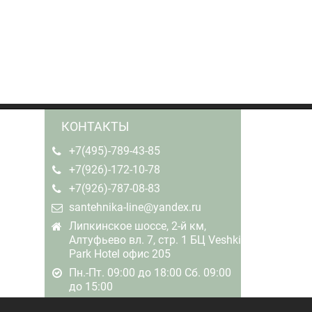
КОНТАКТЫ
+7(495)-789-43-85
+7(926)-172-10-78
+7(926)-787-08-83
santehnika-line@yandex.ru
Липкинское шоссе, 2-й км,
Алтуфьево вл. 7, стр. 1 БЦ Veshki
Park Hotel офис 205
Пн.-Пт. 09:00 до 18:00 Сб. 09:00
до 15:00