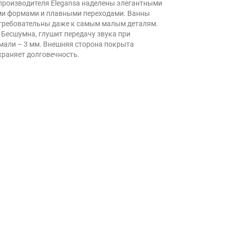
 производителя Elegansa наделены элегантными
ми формами и плавными переходами. Ванны
 требовательны даже к самым малым деталям.
Бесшумна, глушит передачу звука при
мали – 3 мм. Внешняя сторона покрыта
храняет долговечность.