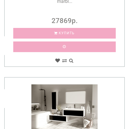
marbl...
27869р.
КУПИТЬ