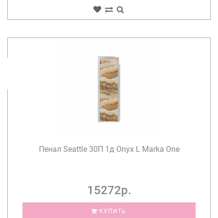
Пенал Seattle 30П 1д Onyx L Marka One
15272р.
КУПИТЬ