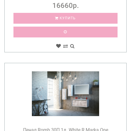
16660р.
КУПИТЬ
Пенал Romb 30П 1д. White R Marka One