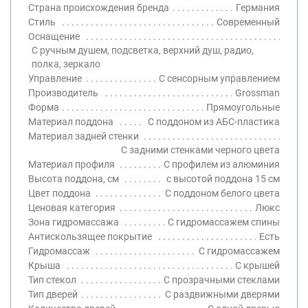
Страна происхождения бренда
Германия
Стиль
Современный
Оснащение
С ручным душем, подсветка, верхний душ, радио,
полка, зеркало
Управление
С сенсорным управлением
Производитель
Grossman
Форма
Прямоугольные
Материал поддона
С поддоном из АБС-пластика
Материал задней стенки
С задними стенками черного цвета
Материал профиля
С профилем из алюминия
Высота поддона, см
с высотой поддона 15 см
Цвет поддона
С поддоном белого цвета
Ценовая категория
Люкс
Зона гидромассажа
С гидромассажем спины
Антискользящее покрытие
Есть
Гидромассаж
С гидромассажем
Крыша
С крышей
Тип стекол
С прозрачными стеклами
Тип дверей
С раздвижными дверями