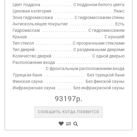
Цвет поддона
С поддоном белого цвета
Ценовая категория
Люкс
Зона гидромассажа
С гидромассажем спины
Антискользящее покрытие
Есть
Гидромассаж
С гидромассажем
Крыша
С крышей
Тип стекол
С прозрачными стеклами
Тип дверей
С раздвижными дверями
Количество дверей
С одной дверью
Расположение входа
С фронтальным расположением входа
Турецкая баня
Без турецкой бани
Финская сауна
Без финской сауны
Инфракрасная сауна
Без инфракрасной сауны
93197р.
СООБЩИТЬ КОГДА ПОЯВИТСЯ