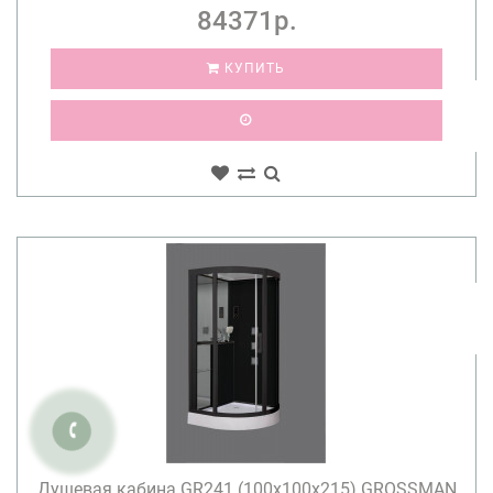
84371р.
КУПИТЬ
Душевая кабина GR241 (100x100x215) GROSSMAN