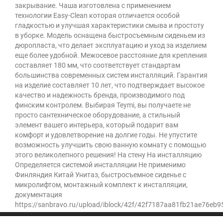
закрывание. Чаша изготовлена с применением
технологии Easy-Clean которая отличается особой
гладкостью и улучшая характеристики смыва и простоту
в уборке. Модель оснащена быстросъемным сиденьем из
дюропласта, что делает эксплуатацию и уход за изделием
еще более удобной. Межосевое расстояние для крепления
составляет 180 мм, что соответствует стандартам
большинства современных систем инсталляций. Гарантия
на изделие составляет 10 лет, что подтверждает высокое
качество и надежность бренда, производимого под
финским контролем. Выбирая Teymi, вы получаете не
просто сантехническое оборудование, а стильный
элемент вашего интерьера, который подарит вам
комфорт и удовлетворение на долгие годы. Не упустите
возможность улучшить свою ванную комнату с помощью
этого великолепного решения! На стену На инсталляцию
Определяется системой инсталляции Не применимо
Финляндия Китай Унитаз, быстросъемное сиденье с
микролифтом, монтажный комплект к инсталляции,
документация
https://sanbravo.ru/upload/iblock/42f/42f7187aa81fb21ae76eb9