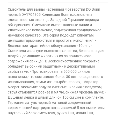
Смеситель для ванны настенный 4 отверстия DQ Bonn
черный DA1704805 Коллекция Bonn вдохновлена
элегантностью столицы Западной Германии периода
объединения. Смесители имеют плавные линии и
классическое исполнение, подчеркивая традиционное
немецкое качество. Эта серия подойдет клиентам,
ценящим гармонию стиля и простоты исполнения. -
Бесплатное гарантийное обслуживание - 10 лет; -
Смесители из латуни высокого качества, безопасны для
людей и домашних животных из-за пониженного
содержания свинца; - Высококачественное покрытие
обладает высокими защитными и декоративными
свойствами; - Протестирован на 500 000 циклов
включения, что составляет более 30 лет повседневного
использования, семьи из четырёх человек; - Аэратор
Neoperl экономит воду за счет смешивания с воздухом,
струя становится ровнее и мягче, снижая уровень шума; -
Душевая лейка и шланг длиной 150 см уже в комплекте.
Германия латунь черный матовый современный
керамический картридж встраиваемый 5 лет смеситель:
внутренний блок смесителя, ручка 1шт, излив 1шт,