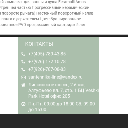
ой комплект для ванны и душа Feramolli Amos
внутренней частью Прогрессивный керамический
и повороте рычага) Настенный поворотный излив
шланга с держателем Цвет: брашированное
рованное PVD прогрессивный картридж 5 лет
КОНТАКТЫ
+7(495)-789-43-85
+7(926)-172-10-78
+7(926)-787-08-83
santehnika-line@yandex.ru
Липкинское шоссе, 2-й км,
Алтуфьево вл. 7, стр. 1 БЦ Veshki
Park Hotel офис 205
Пн.-Пт. 09:00 до 18:00 Сб. 09:00
до 15:00