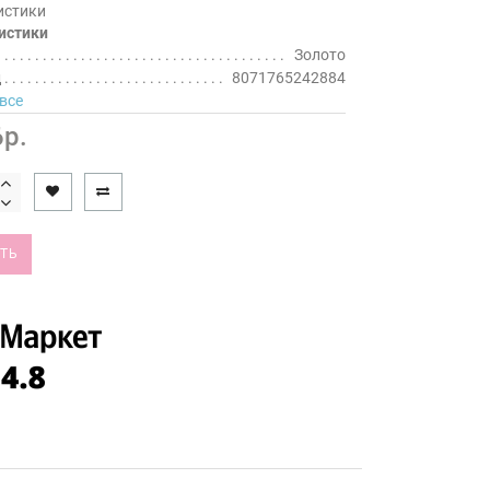
истики
истики
Золото
д
8071765242884
все
р.
ТЬ