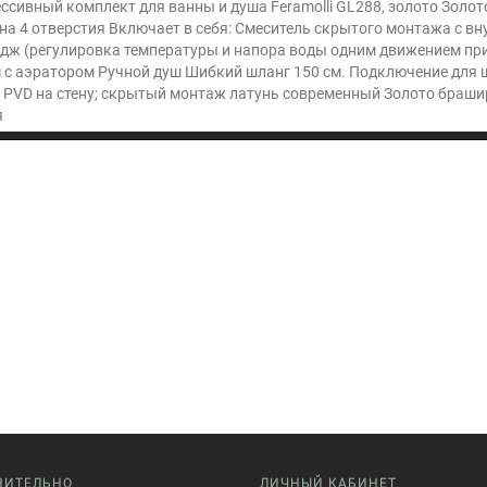
ссивный комплект для ванны и душа Feramolli GL288, золото Золот
на 4 отверстия Включает в себя: Смеситель скрытого монтажа с 
дж (регулировка температуры и напора воды одним движением пр
 с аэратором Ручной душ Шибкий шланг 150 см. Подключение для 
 PVD на стену; скрытый монтаж латунь современный Золото браши
я
НИТЕЛЬНО
ЛИЧНЫЙ КАБИНЕТ