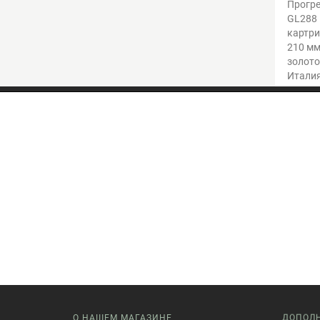
Прогре
GL288 
картри
210 мм
золото
Итали
О НАШЕМ МАГАЗИНЕ
ДОПОЛ