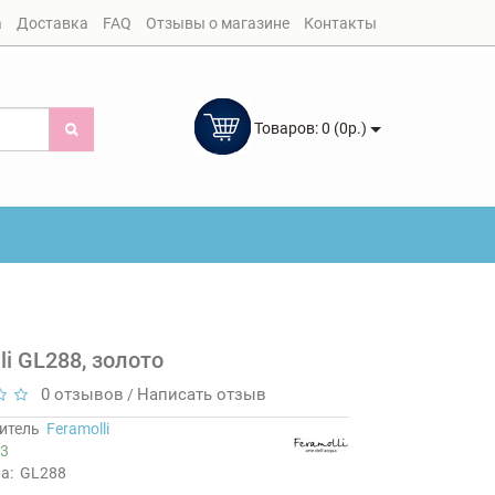
а
Доставка
FAQ
Отзывы о магазине
Контакты
Товаров: 0 (0р.)
i GL288, золото
0 отзывов
Написать отзыв
/
итель
Feramolli
3
а:
GL288