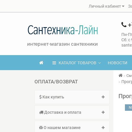
Личный кабинет
З
+
Пн-Пт
Сб: с
интернет-магазин сантехники
sante
КАТАЛОГ ТОВАРОВ
НОВОСТИ
См
ОПЛАТА/ВОЗВРАТ
Прогр
Прог
Как купить
N
Доставка и оплата
О нашем магазине