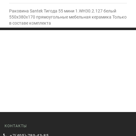
Раковина Santek Тигода 55 мини 1.WH30.2.127 белый
550x380x170 прямоугольные мебельная керамика Только
в составе комплекта
КОНТАКТЫ
+7(495)-789-43-85