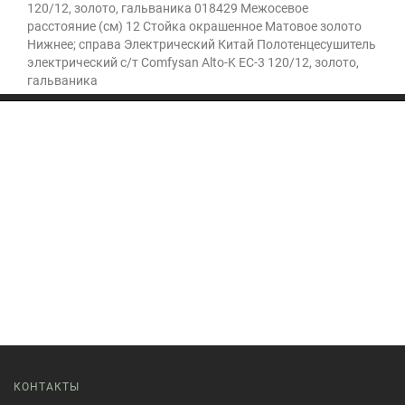
120/12, золото, гальваника 018429 Межосевое
расстояние (см) 12 Стойка окрашенное Матовое золото
Нижнее; справа Электрический Китай Полотенцесушитель
электрический с/т Comfysan Alto-K EC-3 120/12, золото,
гальваника
КОНТАКТЫ