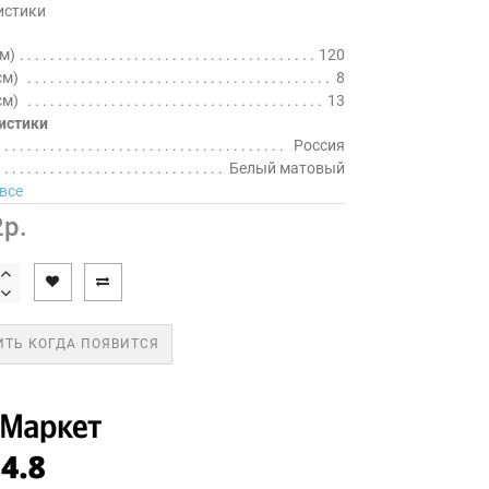
истики
м)
120
см)
8
см)
13
истики
Россия
Белый матовый
все
р.
ТЬ КОГДА ПОЯВИТСЯ