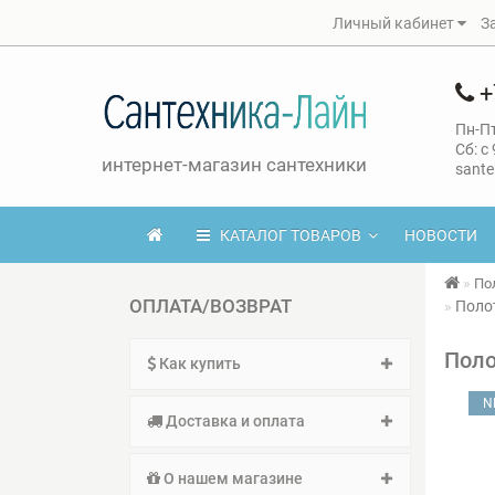
Личный кабинет
З
+
Пн-Пт
Сб: с
интернет-магазин сантехники
sante
КАТАЛОГ ТОВАРОВ
НОВОСТИ
По
ОПЛАТА/ВОЗВРАТ
Полот
Поло
Как купить
N
Доставка и оплата
О нашем магазине