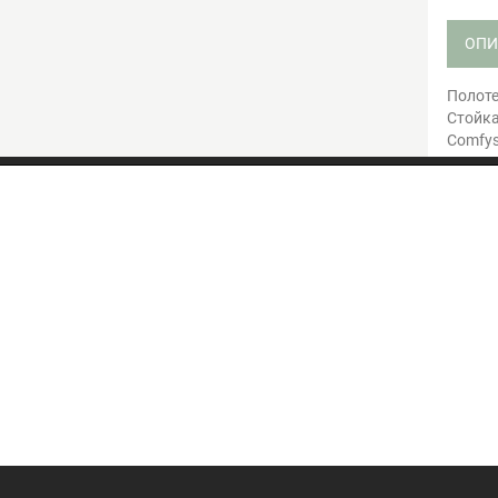
ОПИ
Полоте
Стойка
Comfys