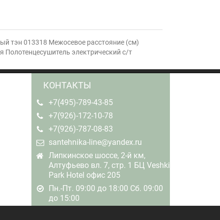
вый тэн 013318 Межосевое расстояние (см)
я Полотенцесушитель электрический с/т
КОНТАКТЫ
+7(495)-789-43-85
+7(926)-172-10-78
+7(926)-787-08-83
santehnika-line@yandex.ru
Липкинское шоссе, 2-й км,
Алтуфьево вл. 7, стр. 1 БЦ Veshki
Park Hotel офис 205
Пн.-Пт. 09:00 до 18:00 Сб. 09:00
до 15:00