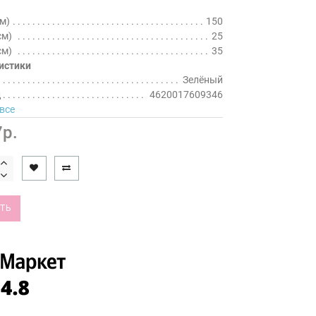
м)
150
см)
25
см)
35
истики
Зелёный
д
4620017609346
все
р.
ТЬ