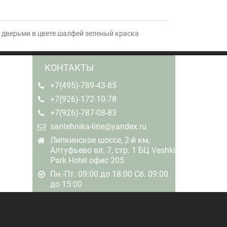
 дверьми в цвете шалфей зеленый краска
КОНТАКТЫ
+7(495)-789-43-85
+7(926)-172-10-78
+7(926)-787-08-83
santehnika-line@yandex.ru
Липкинское шоссе, 2-й км,
Алтуфьево вл. 7, стр. 1 БЦ Veshki
Park Hotel офис 205
Пн.-Пт. 09:00 до 18:00 Сб. 09:00
до 15:00