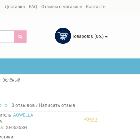
а
Доставка
FAQ
Отзывы о магазине
Контакты
Товаров: 0 (0р.)
H Зелёный
0 отзывов
Написать отзыв
/
итель
AQWELLA
9
а:
GE0535SH
истики