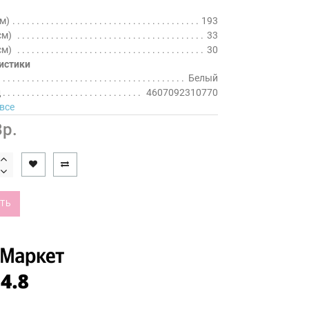
м)
193
см)
33
см)
30
истики
Белый
д
4607092310770
все
р.
ТЬ