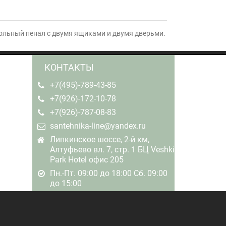
льный пенал с двумя ящиками и двумя дверьми.
КОНТАКТЫ
+7(495)-789-43-85
+7(926)-172-10-78
+7(926)-787-08-83
santehnika-line@yandex.ru
Липкинское шоссе, 2-й км,
Алтуфьево вл. 7, стр. 1 БЦ Veshki
Park Hotel офис 205
Пн.-Пт. 09:00 до 18:00 Сб. 09:00
до 15:00