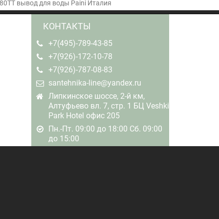
80TT вывод для воды Paini Италия
КОНТАКТЫ
+7(495)-789-43-85
+7(926)-172-10-78
+7(926)-787-08-83
santehnika-line@yandex.ru
Липкинское шоссе, 2-й км,
Алтуфьево вл. 7, стр. 1 БЦ Veshki
Park Hotel офис 205
Пн.-Пт. 09:00 до 18:00 Сб. 09:00
до 15:00