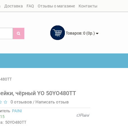
а
Доставка
FAQ
Отзывы о магазине
Контакты
Товаров: 0 (0р.)
O480TT
лейки, чёрный YO 50YO480TT
0 отзывов
Написать отзыв
/
итель
PAINI
15
а:
50YO480TT