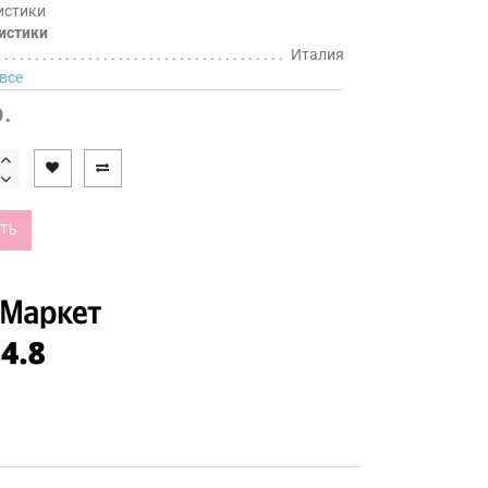
истики
истики
Италия
все
.
ТЬ