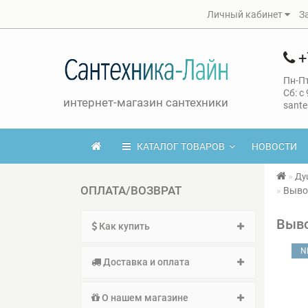
Личный кабинет
З
+
Пн-Пт
Сб: с
интернет-магазин сантехники
sante
КАТАЛОГ ТОВАРОВ
НОВОСТИ
Ду
ОПЛАТА/ВОЗВРАТ
Вывод
Выво
Как купить
N
Доставка и оплата
О нашем магазине