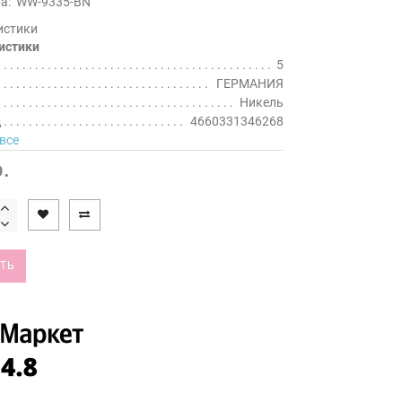
а:
WW-9335-BN
истики
истики
5
ГЕРМАНИЯ
Никель
д
4660331346268
все
.
ТЬ