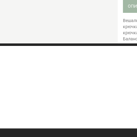
ОПИ
Вешалк
крючк
крючк
Баланс