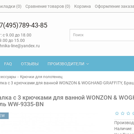
акладки (0)
Сравнение товаров (0)
Корзина
Оформление заказ
7(495)789-43-85
: с 9.00 до 18.00
 9.00 до 15.00
hnika-line@yandex.ru
FAQ
ОТЗЫВЫ
ПРОИЗВОДИТЕЛИ
сессуары
Крючки для полотенец
лка с 3 крючками для ванной WONZON & WOGHAND GRAFFITY, Бра
лка с 3 крючками для ванной WONZON & WOG
ль WW-9335-BN
EW
Производ
Наличие: