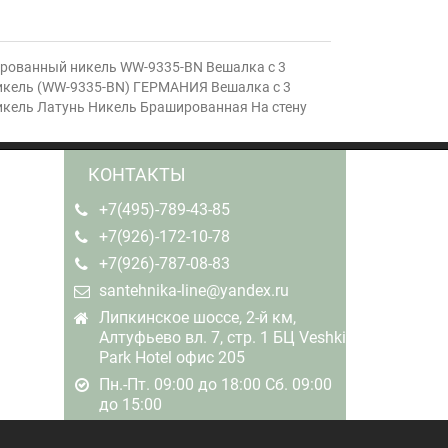
рованный никель WW-9335-BN Вешалка с 3
кель (WW-9335-BN) ГЕРМАНИЯ Вешалка с 3
ель Латунь Никель Брашированная На стену
КОНТАКТЫ
+7(495)-789-43-85
+7(926)-172-10-78
+7(926)-787-08-83
santehnika-line@yandex.ru
Липкинское шоссе, 2-й км,
Алтуфьево вл. 7, стр. 1 БЦ Veshki
Park Hotel офис 205
Пн.-Пт. 09:00 до 18:00 Сб. 09:00
до 15:00