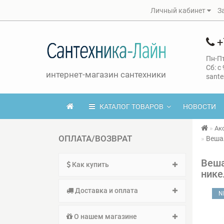
Личный кабинет
З
+
Пн-Пт
Сб: с
интернет-магазин сантехники
sante
КАТАЛОГ ТОВАРОВ
НОВОСТИ
Ак
ОПЛАТА/ВОЗВРАТ
Веша
Веша
Как купить
нике
Доставка и оплата
N
О нашем магазине