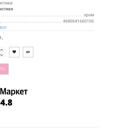
истики
истики
хром
д
4680641660106
все
.
ТЬ