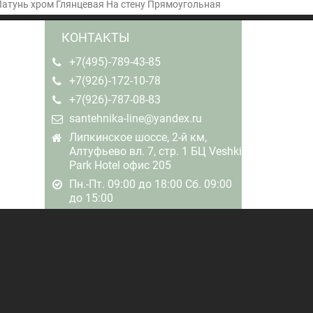
атунь хром Глянцевая На стену Прямоугольная
КОНТАКТЫ
+7(495)-789-43-85
+7(926)-172-10-78
+7(926)-787-08-83
santehnika-line@yandex.ru
Липкинское шоссе, 2-й км,
Алтуфьево вл. 7, стр. 1 БЦ Veshki
Park Hotel офис 205
Пн.-Пт. 09:00 до 18:00 Сб. 09:00
до 15:00