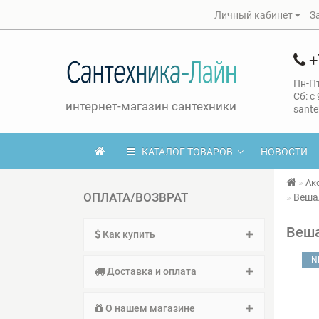
Личный кабинет
З
+
Пн-Пт
Сб: с
интернет-магазин сантехники
sante
КАТАЛОГ ТОВАРОВ
НОВОСТИ
Ак
ОПЛАТА/ВОЗВРАТ
Веша
Веша
Как купить
N
Доставка и оплата
О нашем магазине