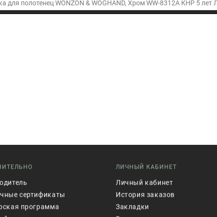
а для полотенец WONZON & WOGHAND, Хром WW-8312A КНР 5 лет Л
НИТЕЛЬНО
ЛИЧНЫЙ КАБИНЕТ
одитель
Личный кабинет
чные сертификаты
История заказов
рская программа
Закладки