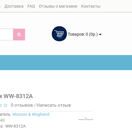
а
Доставка
FAQ
Отзывы о магазине
Контакты
Товаров: 0 (0р.)
м WW-8312A
0 отзывов
Написать отзыв
/
итель
Wonzon & Woghand
40
а:
WW-8312A