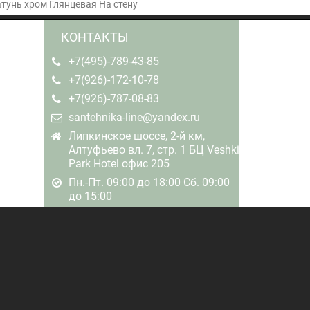
унь хром Глянцевая На стену
КОНТАКТЫ
+7(495)-789-43-85
+7(926)-172-10-78
+7(926)-787-08-83
santehnika-line@yandex.ru
Липкинское шоссе, 2-й км,
Алтуфьево вл. 7, стр. 1 БЦ Veshki
Park Hotel офис 205
Пн.-Пт. 09:00 до 18:00 Сб. 09:00
до 15:00