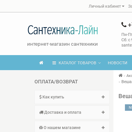
Личный кабинет
З
+
Пн-Пт
Сб: с
интернет-магазин сантехники
sante
КАТАЛОГ ТОВАРОВ
НОВОСТИ
Ак
ОПЛАТА/ВОЗВРАТ
Веша
Веша
Как купить
N
Доставка и оплата
О нашем магазине