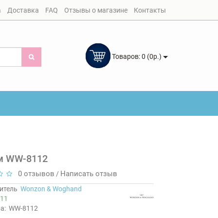
а
Доставка
FAQ
Отзывы о магазине
Контакты
Товаров: 0 (0р.)
м WW-8112
0 отзывов
Написать отзыв
/
итель
Wonzon & Woghand
11
а:
WW-8112