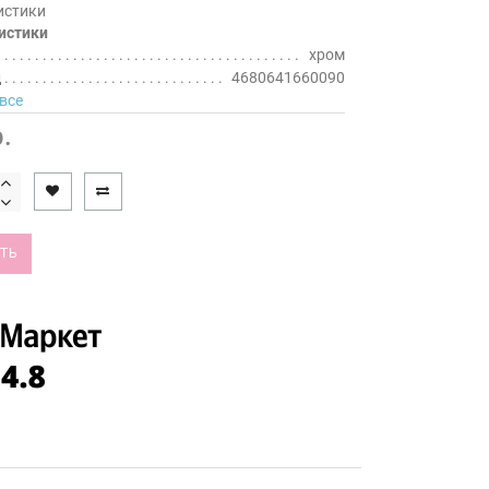
истики
истики
хром
д
4680641660090
все
.
ТЬ