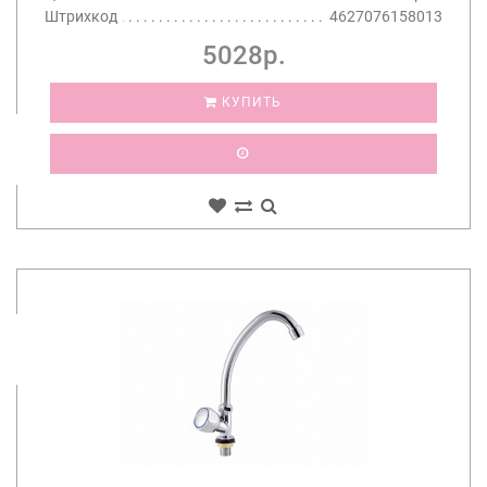
Штрихкод
4627076158013
5028р.
КУПИТЬ