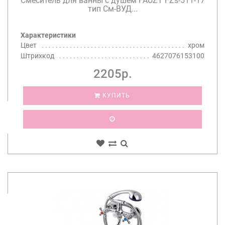
Смеситель для ванны с душем FAUZT FZs-511-17
тип См-ВУД...
Характеристики
Цвет
хром
Штрихкод
4627076153100
2205р.
КУПИТЬ